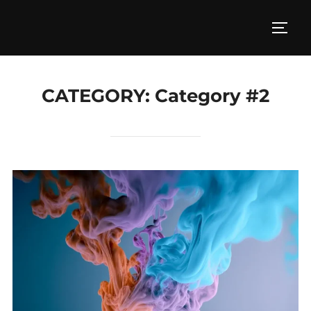
Skip
to
TOGG
content
CATEGORY:
Category #2