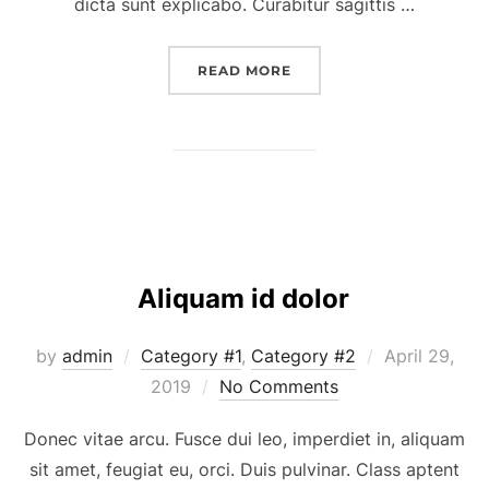
dicta sunt explicabo. Curabitur sagittis …
“ALIQUAM ERAT VOLUTPA
READ MORE
Aliquam id dolor
Posted
by
admin
Category #1
,
Category #2
April 29,
on
2019
No Comments
Donec vitae arcu. Fusce dui leo, imperdiet in, aliquam
sit amet, feugiat eu, orci. Duis pulvinar. Class aptent