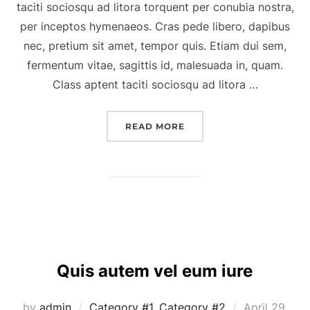
taciti sociosqu ad litora torquent per conubia nostra,
per inceptos hymenaeos. Cras pede libero, dapibus
nec, pretium sit amet, tempor quis. Etiam dui sem,
fermentum vitae, sagittis id, malesuada in, quam.
Class aptent taciti sociosqu ad litora …
“ALIQUAM ID DOLOR”
READ MORE
Quis autem vel eum iure
Posted
by
admin
Category #1
,
Category #2
April 29,